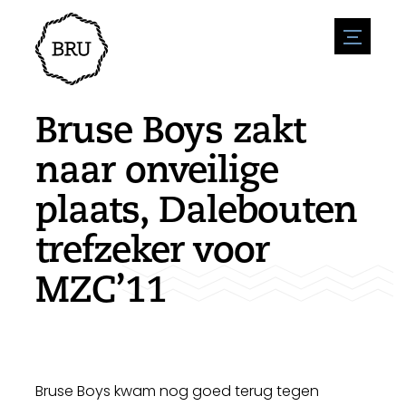
menu
Agenda
Evenement aanmelden
Horeca
Bruse Boys zakt
Overnachting
Bereikbaarheid
Winkels
naar onveilige
Parkeren
Natuur en water
Ondernemen
plaats, Dalebouten
Leefomgeving
Sport
Vacatures
Bezienswaardigheden
trefzeker voor
Nieuwsoverzicht
Vacature plaatsen
Historie
Stuur een nieuwsbericht in
Bedrijven
MZC’11
Biz Bruinisse
Bruse Boys kwam nog goed terug tegen