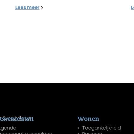
Lees meer
L
venementen
Wonen
Agenda
Toegankelijkheid
Evenement aanmelden
Parkeren