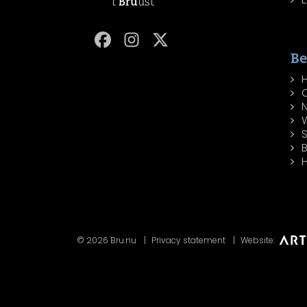
't
Bru
ust
Be
W
H
© 2026 Bru.nu
Privacy statement
Website: