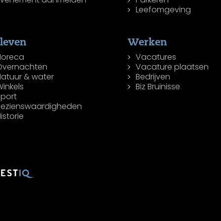
Leefomgeving
leven
Werken
Horeca
Vacatures
Overnachten
Vacature plaatsen
Natuur & water
Bedrijven
inkels
Biz Bruinisse
Sport
Bezienswaardigheden
istorie