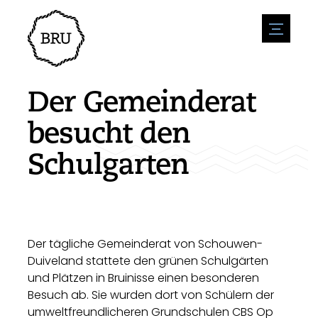
menu
Veranstaltungskalender
Veranstaltung anmelden
Gastfreundschaft
Der Gemeinderat
Übernachtung
Zugänglichkeit
Geschäfte
besucht den
Parken
Natur & wasser
Um zu unternehmen
Schulgarten
Wohnumfeld
Sport
Stellenangebote
Sehenswürdigkeiten
Nachrichtenübersicht
Stellenangebote veröffentlichen
Geschichte
Neuigkeiten einreichen
Unternehmen
BIZ Bruinisse
Der tägliche Gemeinderat von Schouwen-
Duiveland stattete den grünen Schulgärten
und Plätzen in Bruinisse einen besonderen
Besuch ab. Sie wurden dort von Schülern der
umweltfreundlicheren Grundschulen CBS Op