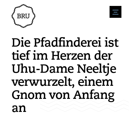
menu
Veranstaltungskalender
Veranstaltung anmelden
Gastfreundschaft
Die Pfadfinderei ist
Übernachtung
Zugänglichkeit
Geschäfte
tief im Herzen der
Parken
Natur & wasser
Um zu unternehmen
Uhu-Dame Neeltje
Wohnumfeld
Sport
Stellenangebote
Sehenswürdigkeiten
verwurzelt, einem
Nachrichtenübersicht
Stellenangebote veröffentlichen
Geschichte
Neuigkeiten einreichen
Unternehmen
Gnom von Anfang
BIZ Bruinisse
an