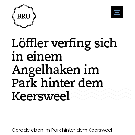
menu
Veranstaltungskalender
Veranstaltung anmelden
Gastfreundschaft
Löffler verfing sich
Übernachtung
Zugänglichkeit
Geschäfte
in einem
Parken
Natur & wasser
Um zu unternehmen
Angelhaken im
Wohnumfeld
Sport
Stellenangebote
Sehenswürdigkeiten
Park hinter dem
Nachrichtenübersicht
Stellenangebote veröffentlichen
Geschichte
Neuigkeiten einreichen
Unternehmen
Keersweel
BIZ Bruinisse
Gerade eben im Park hinter dem Keersweel