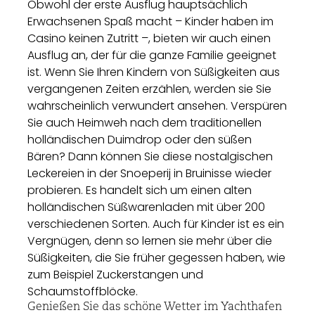
Obwohl der erste Ausflug hauptsächlich
Erwachsenen Spaß macht – Kinder haben im
Casino keinen Zutritt –, bieten wir auch einen
Ausflug an, der für die ganze Familie geeignet
ist. Wenn Sie Ihren Kindern von Süßigkeiten aus
vergangenen Zeiten erzählen, werden sie Sie
wahrscheinlich verwundert ansehen. Verspüren
Sie auch Heimweh nach dem traditionellen
holländischen Duimdrop oder den süßen
Bären? Dann können Sie diese nostalgischen
Leckereien in der Snoeperij in Bruinisse wieder
probieren. Es handelt sich um einen alten
holländischen Süßwarenladen mit über 200
verschiedenen Sorten. Auch für Kinder ist es ein
Vergnügen, denn so lernen sie mehr über die
Süßigkeiten, die Sie früher gegessen haben, wie
zum Beispiel Zuckerstangen und
Schaumstoffblöcke.
Genießen Sie das schöne Wetter im Yachthafen