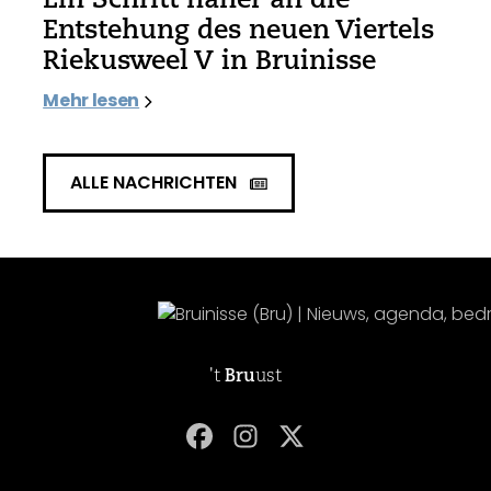
Entstehung des neuen Viertels
Riekusweel V in Bruinisse
Mehr lesen
ALLE NACHRICHTEN
't
Bru
ust