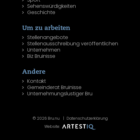
Sehenswürdigkeiten
Geschichte
Um zu arbeiten
Stellenangebote
Stellenausschreibung veröffentlichen
Unternehmen
Biz Bruinisse
Andere
Kontakt
Gemeinderat Bruinisse
Unternehmungslustiger Bru
© 2026 Bru.nu
Datenschutzerklärung
Website: