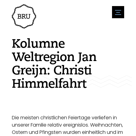
menu
Veranstaltungskalender
Veranstaltung anmelden
Gastfreundschaft
Kolumne
Übernachtung
Zugänglichkeit
Geschäfte
Weltregion Jan
Parken
Natur & wasser
Um zu unternehmen
Greijn: Christi
Wohnumfeld
Sport
Stellenangebote
Sehenswürdigkeiten
Himmelfahrt
Nachrichtenübersicht
Stellenangebote veröffentlichen
Geschichte
Neuigkeiten einreichen
Unternehmen
BIZ Bruinisse
Die meisten christlichen Feiertage verliefen in
unserer Familie relativ ereignislos. Weihnachten,
Ostern und Pfingsten wurden einheitlich und im