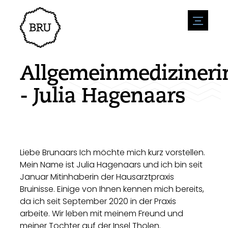
menu
Veranstaltungskalender
Veranstaltung anmelden
Gastfreundschaft
Allgemeinmedizineri
Übernachtung
Zugänglichkeit
Geschäfte
- Julia Hagenaars
Parken
Natur & wasser
Um zu unternehmen
Wohnumfeld
Sport
Stellenangebote
Sehenswürdigkeiten
Nachrichtenübersicht
Stellenangebote veröffentlichen
Geschichte
Neuigkeiten einreichen
Unternehmen
Liebe Brunaars Ich möchte mich kurz vorstellen.
BIZ Bruinisse
Mein Name ist Julia Hagenaars und ich bin seit
Januar Mitinhaberin der Hausarztpraxis
Bruinisse. Einige von Ihnen kennen mich bereits,
da ich seit September 2020 in der Praxis
arbeite. Wir leben mit meinem Freund und
meiner Tochter auf der Insel Tholen.