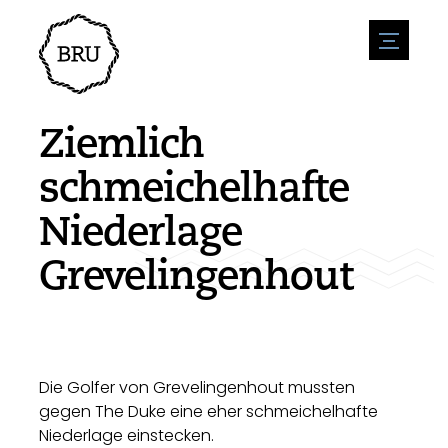
menu
Veranstaltungskalender
Veranstaltung anmelden
Gastfreundschaft
Ziemlich
Übernachtung
Zugänglichkeit
Geschäfte
schmeichelhafte
Parken
Natur & wasser
Um zu unternehmen
Niederlage
Wohnumfeld
Sport
Stellenangebote
Sehenswürdigkeiten
Grevelingenhout
Nachrichtenübersicht
Stellenangebote veröffentlichen
Geschichte
Neuigkeiten einreichen
Unternehmen
BIZ Bruinisse
Die Golfer von Grevelingenhout mussten
gegen The Duke eine eher schmeichelhafte
Niederlage einstecken.