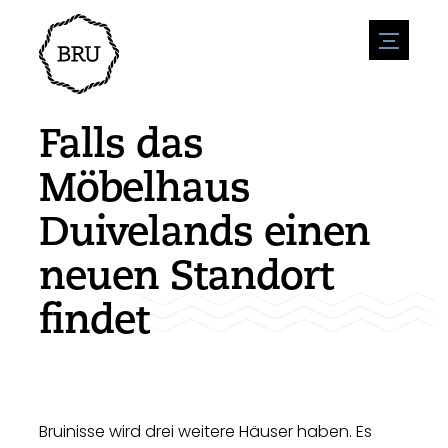
menu
Veranstaltungskalender
Veranstaltung anmelden
Gastfreundschaft
Falls das
Übernachtung
Zugänglichkeit
Geschäfte
Möbelhaus
Parken
Natur & wasser
Um zu unternehmen
Duivelands einen
Wohnumfeld
Sport
Stellenangebote
Sehenswürdigkeiten
neuen Standort
Nachrichtenübersicht
Stellenangebote veröffentlichen
Geschichte
Neuigkeiten einreichen
Unternehmen
findet
BIZ Bruinisse
Bruinisse wird drei weitere Häuser haben. Es