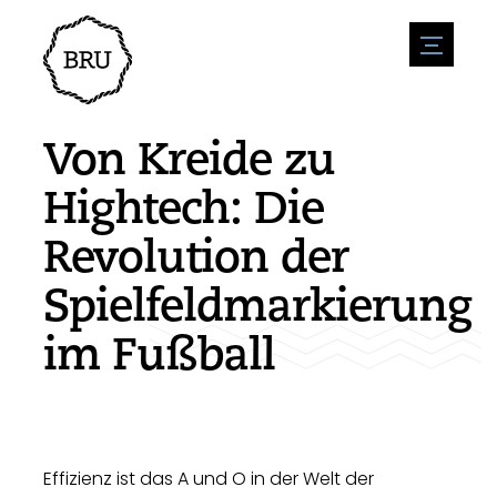
menu
Veranstaltungskalender
Veranstaltung anmelden
Gastfreundschaft
Von Kreide zu
Übernachtung
Zugänglichkeit
Geschäfte
Hightech: Die
Parken
Natur & wasser
Um zu unternehmen
Revolution der
Wohnumfeld
Sport
Stellenangebote
Sehenswürdigkeiten
Spielfeldmarkierung
Nachrichtenübersicht
Stellenangebote veröffentlichen
Geschichte
Neuigkeiten einreichen
Unternehmen
im Fußball
BIZ Bruinisse
Effizienz ist das A und O in der Welt der