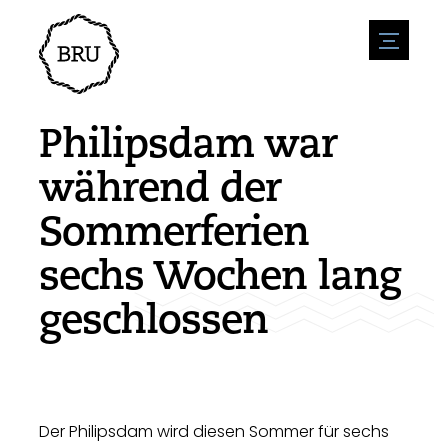
menu
Veranstaltungskalender
Veranstaltung anmelden
Gastfreundschaft
Philipsdam war
Übernachtung
Zugänglichkeit
Geschäfte
während der
Parken
Natur & wasser
Um zu unternehmen
Sommerferien
Wohnumfeld
Sport
Stellenangebote
Sehenswürdigkeiten
sechs Wochen lang
Nachrichtenübersicht
Stellenangebote veröffentlichen
Geschichte
Neuigkeiten einreichen
Unternehmen
geschlossen
BIZ Bruinisse
Der Philipsdam wird diesen Sommer für sechs