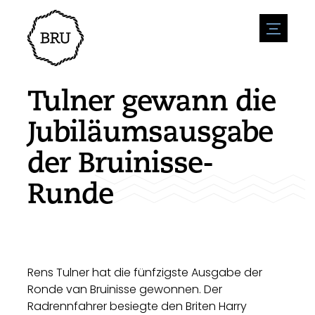
menu
Veranstaltungskalender
Veranstaltung anmelden
Gastfreundschaft
Tulner gewann die
Übernachtung
Zugänglichkeit
Geschäfte
Jubiläumsausgabe
Parken
Natur & wasser
Um zu unternehmen
der Bruinisse-
Wohnumfeld
Sport
Stellenangebote
Sehenswürdigkeiten
Runde
Nachrichtenübersicht
Stellenangebote veröffentlichen
Geschichte
Neuigkeiten einreichen
Unternehmen
BIZ Bruinisse
Rens Tulner hat die fünfzigste Ausgabe der
Ronde van Bruinisse gewonnen. Der
Radrennfahrer besiegte den Briten Harry