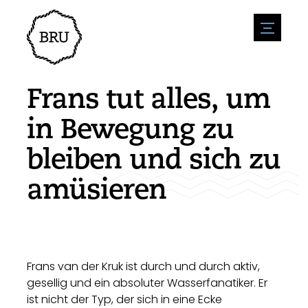
menu
Veranstaltungskalender
Veranstaltung anmelden
Gastfreundschaft
Frans tut alles, um
Übernachtung
Zugänglichkeit
Geschäfte
in Bewegung zu
Parken
Natur & wasser
Um zu unternehmen
bleiben und sich zu
Wohnumfeld
Sport
Stellenangebote
Sehenswürdigkeiten
amüsieren
Nachrichtenübersicht
Stellenangebote veröffentlichen
Geschichte
Neuigkeiten einreichen
Unternehmen
BIZ Bruinisse
Frans van der Kruk ist durch und durch aktiv,
gesellig und ein absoluter Wasserfanatiker. Er
ist nicht der Typ, der sich in eine Ecke