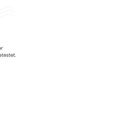
er
testet.