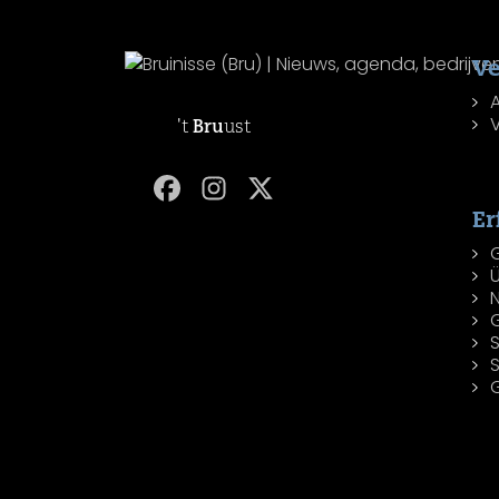
Ve
't
Bru
ust
Er