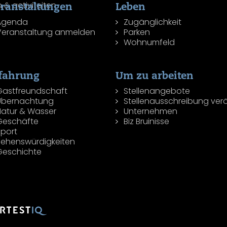
ranstaltungen
Leben
Agenda
Zugänglichkeit
Veranstaltung anmelden
Parken
Wohnumfeld
fahrung
Um zu arbeiten
Gastfreundschaft
Stellenangebote
Übernachtung
Stellenausschreibung verö
Natur & Wasser
Unternehmen
Geschäfte
Biz Bruinisse
Sport
Sehenswürdigkeiten
Geschichte