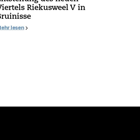
Viertels Riekusweel V in
Bruinisse
ehr lesen