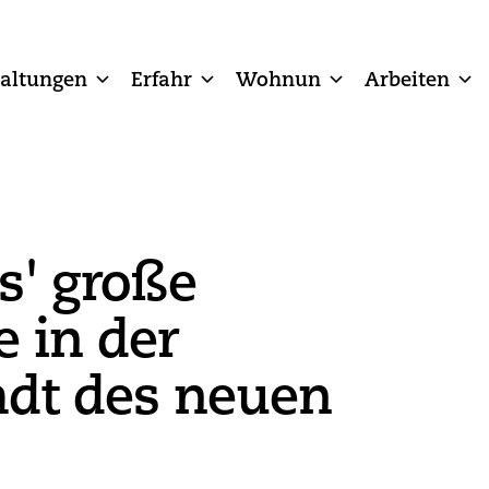
taltungen
Erfahr
Wohnun
Arbeiten
s' große
e in der
adt des neuen