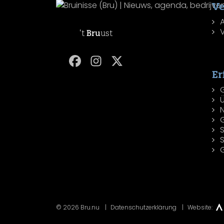
Ve
't
Bru
ust
Er
© 2026 Bru.nu
Datenschutzerklärung
Website: