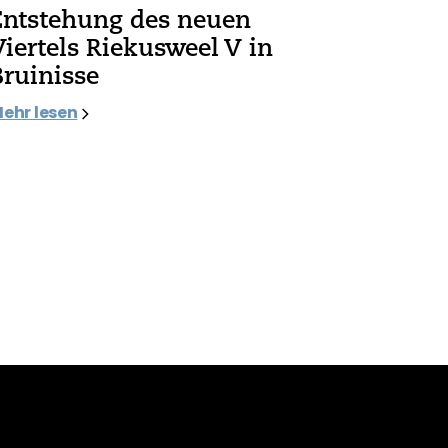
Entstehung des neuen
Viertels Riekusweel V in
Bruinisse
ehr lesen