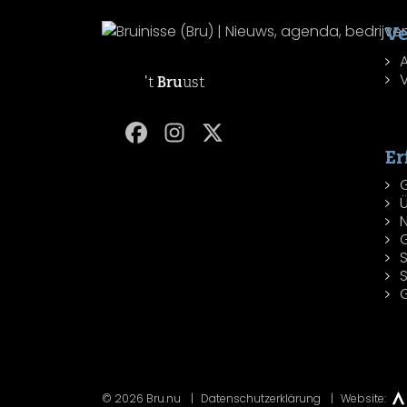
Ve
't
Bru
ust
Er
© 2026 Bru.nu
Datenschutzerklärung
Website: