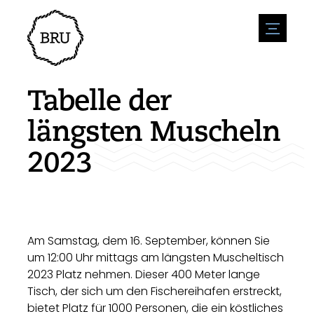
menu
Veranstaltungskalender
Veranstaltung anmelden
Gastfreundschaft
Tabelle der
Übernachtung
Zugänglichkeit
Geschäfte
längsten Muscheln
Parken
Natur & wasser
Um zu unternehmen
2023
Wohnumfeld
Sport
Stellenangebote
Sehenswürdigkeiten
Nachrichtenübersicht
Stellenangebote veröffentlichen
Geschichte
Neuigkeiten einreichen
Unternehmen
BIZ Bruinisse
Am Samstag, dem 16. September, können Sie
um 12:00 Uhr mittags am längsten Muscheltisch
2023 Platz nehmen. Dieser 400 Meter lange
Tisch, der sich um den Fischereihafen erstreckt,
bietet Platz für 1000 Personen, die ein köstliches