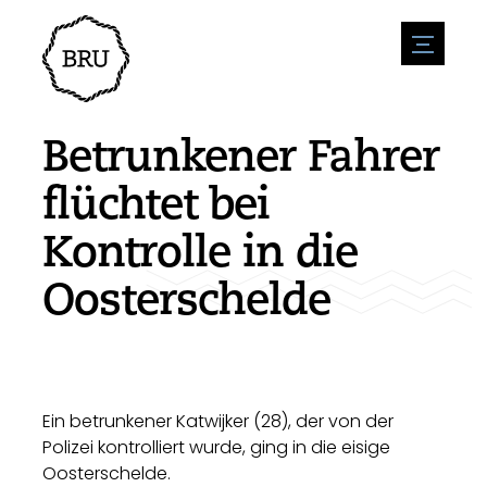
menu
Veranstaltungskalender
Veranstaltung anmelden
Gastfreundschaft
Betrunkener Fahrer
Übernachtung
Zugänglichkeit
Geschäfte
flüchtet bei
Parken
Natur & wasser
Um zu unternehmen
Kontrolle in die
Wohnumfeld
Sport
Stellenangebote
Sehenswürdigkeiten
Oosterschelde
Nachrichtenübersicht
Stellenangebote veröffentlichen
Geschichte
Neuigkeiten einreichen
Unternehmen
BIZ Bruinisse
Ein betrunkener Katwijker (28), der von der
Polizei kontrolliert wurde, ging in die eisige
Oosterschelde.