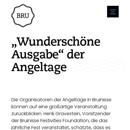
menu
Veranstaltungskalender
Veranstaltung anmelden
Gastfreundschaft
„Wunderschöne
Übernachtung
Zugänglichkeit
Geschäfte
Ausgabe“ der
Parken
Natur & wasser
Um zu unternehmen
Angeltage
Wohnumfeld
Sport
Stellenangebote
Sehenswürdigkeiten
Nachrichtenübersicht
Stellenangebote veröffentlichen
Geschichte
Neuigkeiten einreichen
Unternehmen
BIZ Bruinisse
Die Organisatoren der Angeltage in Bruinisse
können auf eine großartige Veranstaltung
zurückblicken. Henk Gravestein, Vorsitzender
der Bruinisse Festivities Foundation, die das
jährliche Fest veranstaltet, schätzte, dass es