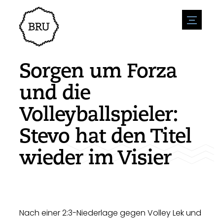
menu
Veranstaltungskalender
Veranstaltung anmelden
Gastfreundschaft
Sorgen um Forza
Übernachtung
Zugänglichkeit
Geschäfte
und die
Parken
Natur & wasser
Um zu unternehmen
Volleyballspieler:
Wohnumfeld
Sport
Stellenangebote
Sehenswürdigkeiten
Stevo hat den Titel
Nachrichtenübersicht
Stellenangebote veröffentlichen
Geschichte
Neuigkeiten einreichen
Unternehmen
wieder im Visier
BIZ Bruinisse
Nach einer 2:3-Niederlage gegen Volley Lek und