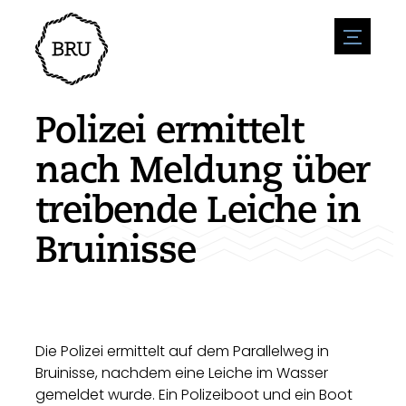
menu
Veranstaltungskalender
Veranstaltung anmelden
Gastfreundschaft
Polizei ermittelt
Übernachtung
Zugänglichkeit
Geschäfte
nach Meldung über
Parken
Natur & wasser
Um zu unternehmen
treibende Leiche in
Wohnumfeld
Sport
Stellenangebote
Sehenswürdigkeiten
Bruinisse
Nachrichtenübersicht
Stellenangebote veröffentlichen
Geschichte
Neuigkeiten einreichen
Unternehmen
BIZ Bruinisse
Die Polizei ermittelt auf dem Parallelweg in
Bruinisse, nachdem eine Leiche im Wasser
gemeldet wurde. Ein Polizeiboot und ein Boot