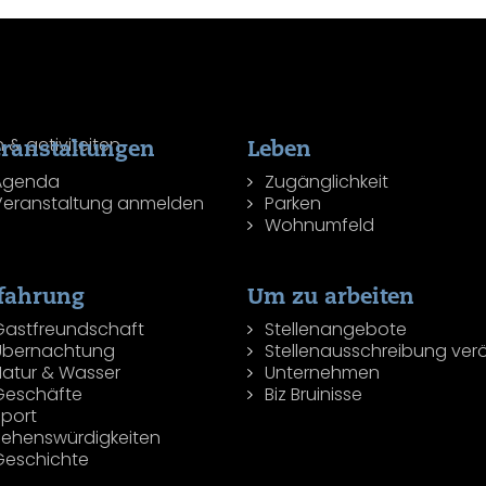
ranstaltungen
Leben
Agenda
Zugänglichkeit
Veranstaltung anmelden
Parken
Wohnumfeld
fahrung
Um zu arbeiten
Gastfreundschaft
Stellenangebote
Übernachtung
Stellenausschreibung verö
Natur & Wasser
Unternehmen
Geschäfte
Biz Bruinisse
Sport
Sehenswürdigkeiten
Geschichte