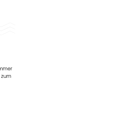
ummer
r zum