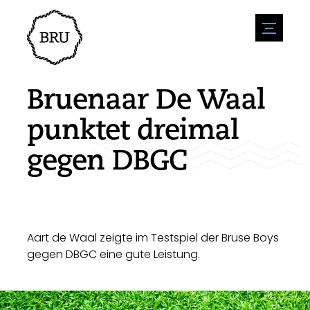
menu
Veranstaltungskalender
Veranstaltung anmelden
Gastfreundschaft
Bruenaar De Waal
Übernachtung
Zugänglichkeit
Geschäfte
punktet dreimal
Parken
Natur & wasser
Um zu unternehmen
gegen DBGC
Wohnumfeld
Sport
Stellenangebote
Sehenswürdigkeiten
Nachrichtenübersicht
Stellenangebote veröffentlichen
Geschichte
Neuigkeiten einreichen
Unternehmen
BIZ Bruinisse
Aart de Waal zeigte im Testspiel der Bruse Boys
gegen DBGC eine gute Leistung.