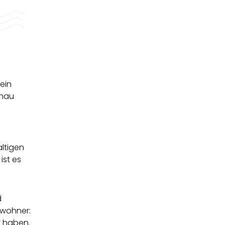
ein
enau
altigen
ist es
d
ewohner:
t haben.