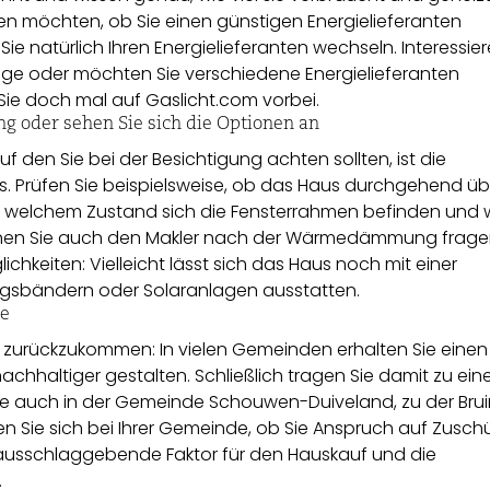
n möchten, ob Sie einen günstigen Energielieferanten
e natürlich Ihren Energielieferanten wechseln. Interessier
träge oder möchten Sie verschiedene Energielieferanten
ie doch mal auf Gaslicht.com vorbei.
ung oder sehen Sie sich die Optionen an
auf den Sie bei der Besichtigung achten sollten, ist die
rüfen Sie beispielsweise, ob das Haus durchgehend üb
n welchem ​​Zustand sich die Fensterrahmen befinden und 
önnen Sie auch den Makler nach der Wärmedämmung frage
chkeiten: Vielleicht lässt sich das Haus noch mit einer
sbändern oder Solaranlagen ausstatten.
de
 zurückzukommen: In vielen Gemeinden erhalten Sie einen
achhaltiger gestalten. Schließlich tragen Sie damit zu ein
nte auch in der Gemeinde Schouwen-Duiveland, zu der Brui
igen Sie sich bei Ihrer Gemeinde, ob Sie Anspruch auf Zusch
er ausschlaggebende Faktor für den Hauskauf und die
.