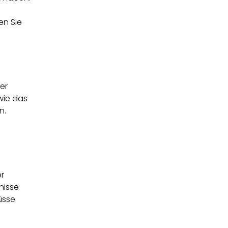
en Sie
er
wie das
n.
er
nisse
üsse