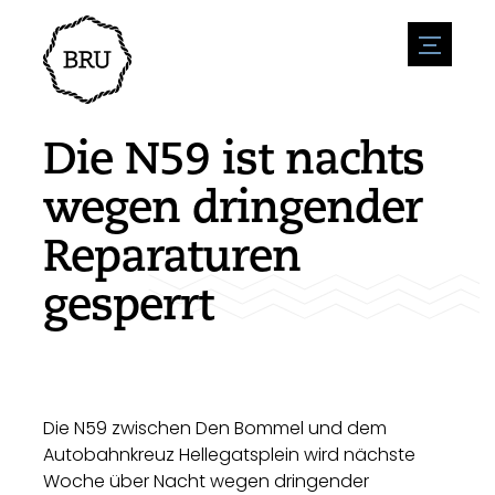
menu
Veranstaltungskalender
Veranstaltung anmelden
Gastfreundschaft
Die N59 ist nachts
Übernachtung
Zugänglichkeit
Geschäfte
wegen dringender
Parken
Natur & wasser
Um zu unternehmen
Reparaturen
Wohnumfeld
Sport
Stellenangebote
Sehenswürdigkeiten
gesperrt
Nachrichtenübersicht
Stellenangebote veröffentlichen
Geschichte
Neuigkeiten einreichen
Unternehmen
BIZ Bruinisse
Die N59 zwischen Den Bommel und dem
Autobahnkreuz Hellegatsplein wird nächste
Woche über Nacht wegen dringender