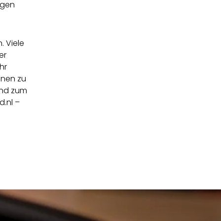
ngen
. Viele
er
hr
onen zu
und zum
d.nl –