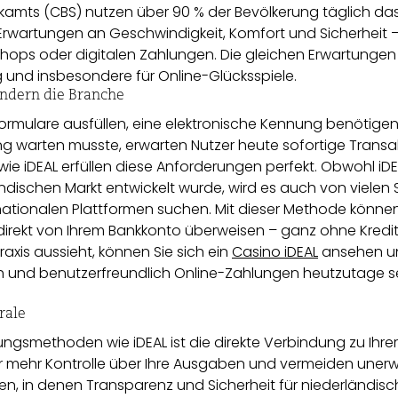
ikamts (CBS) nutzen über 90 % der Bevölkerung täglich da
 Erwartungen an Geschwindigkeit, Komfort und Sicherheit –
Shops oder digitalen Zahlungen. Die gleichen Erwartungen
 und insbesondere für Online-Glücksspiele.
ndern die Branche
ormulare ausfüllen, eine elektronische Kennung benötige
g warten musste, erwarten Nutzer heute sofortige Transa
e iDEAL erfüllen diese Anforderungen perfekt. Obwohl iDE
ndischen Markt entwickelt wurde, wird es auch von vielen 
nationalen Plattformen suchen. Mit dieser Methode können
 direkt von Ihrem Bankkonto überweisen – ganz ohne Kredit
raxis aussieht, können Sie sich ein
Casino iDEAL
ansehen u
ch und benutzerfreundlich Online-Zahlungen heutzutage s
rale
lungsmethoden wie iDEAL ist die direkte Verbindung zu Ihrer
r mehr Kontrolle über Ihre Ausgaben und vermeiden uner
ten, in denen Transparenz und Sicherheit für niederländis