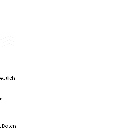
eutlich
ür
t Daten