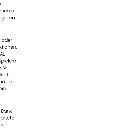
s
 sei es
 gelten
n oder
ktionen.
AL
Spielern
 Sie
karte.
nd so
ein
 Bank.
wartete
che