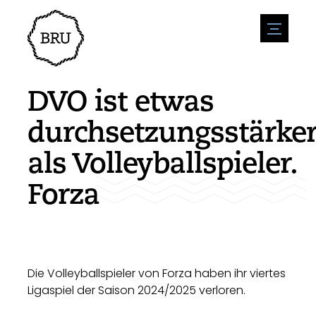
menu
Veranstaltungskalender
Veranstaltung anmelden
Gastfreundschaft
DVO ist etwas
Übernachtung
Zugänglichkeit
Geschäfte
durchsetzungsstärke
Parken
Natur & wasser
Um zu unternehmen
als Volleyballspieler.
Wohnumfeld
Sport
Stellenangebote
Sehenswürdigkeiten
Forza
Nachrichtenübersicht
Stellenangebote veröffentlichen
Geschichte
Neuigkeiten einreichen
Unternehmen
BIZ Bruinisse
Die Volleyballspieler von Forza haben ihr viertes
Ligaspiel der Saison 2024/2025 verloren.