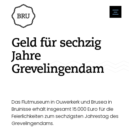
menu
Veranstaltungskalender
Veranstaltung anmelden
Gastfreundschaft
Geld für sechzig
Übernachtung
Zugänglichkeit
Geschäfte
Jahre
Parken
Natur & wasser
Um zu unternehmen
Grevelingendam
Wohnumfeld
Sport
Stellenangebote
Sehenswürdigkeiten
Nachrichtenübersicht
Stellenangebote veröffentlichen
Geschichte
Neuigkeiten einreichen
Unternehmen
BIZ Bruinisse
Das Flutmuseum in Ouwerkerk und Brusea in
Bruinisse erhält insgesamt 15.000 Euro für die
Feierlichkeiten zum sechzigsten Jahrestag des
Grevelingendams.