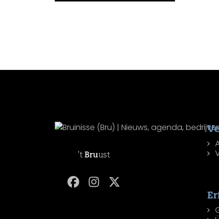
Ve
't
Bru
ust
Er