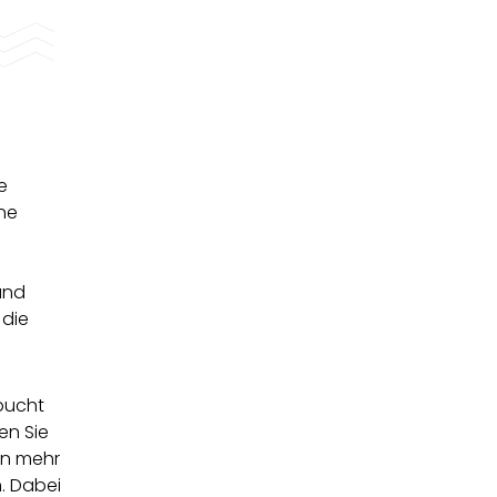
e
ine
und
 die
bucht
en Sie
an mehr
n. Dabei