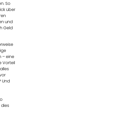
en. So
ick über
hren
nen und
ch Geld
herweise
tige
 – eine
 Vorteil
alles
vor
? Und
so
 dies