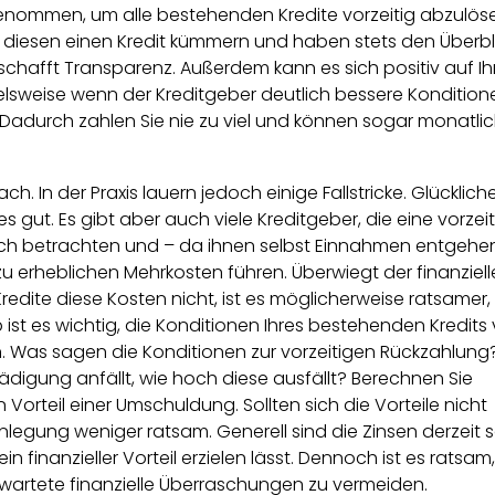
genommen, um alle bestehenden Kredite vorzeitig abzulös
 diesen einen Kredit kümmern und haben stets den Überbl
as schafft Transparenz. Außerdem kann es sich positiv auf I
elsweise wenn der Kreditgeber deutlich bessere Konditio
t. Dadurch zahlen Sie nie zu viel und können sogar monatli
ach. In der Praxis lauern jedoch einige Fallstricke. Glücklic
les gut. Es gibt aber auch viele Kreditgeber, die eine vorzei
ch betrachten und – da ihnen selbst Einnahmen entgehen
u erheblichen Mehrkosten führen. Überwiegt der finanzielle
dite diese Kosten nicht, ist es möglicherweise ratsamer, 
 ist es wichtig, die Konditionen Ihres bestehenden Kredits 
. Was sagen die Konditionen zur vorzeitigen Rückzahlung
chädigung anfällt, wie hoch diese ausfällt? Berechnen Sie
 Vorteil einer Umschuldung. Sollten sich die Vorteile nicht
legung weniger ratsam. Generell sind die Zinsen derzeit 
in finanzieller Vorteil erzielen lässt. Dennoch ist es ratsam,
rwartete finanzielle Überraschungen zu vermeiden.