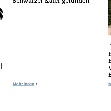
Schwarzer Kater gefunden
1
|
Mehr lesen
M