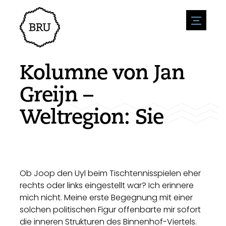
menu
Veranstaltungskalender
Veranstaltung anmelden
Gastfreundschaft
Kolumne von Jan
Übernachtung
Zugänglichkeit
Geschäfte
Greijn –
Parken
Natur & wasser
Um zu unternehmen
Weltregion: Sie
Wohnumfeld
Sport
Stellenangebote
Sehenswürdigkeiten
Nachrichtenübersicht
Stellenangebote veröffentlichen
Geschichte
Neuigkeiten einreichen
Unternehmen
BIZ Bruinisse
Ob Joop den Uyl beim Tischtennisspielen eher
rechts oder links eingestellt war? Ich erinnere
mich nicht. Meine erste Begegnung mit einer
solchen politischen Figur offenbarte mir sofort
die inneren Strukturen des Binnenhof-Viertels.