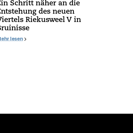
Ein Schritt näher an die
Entstehung des neuen
Viertels Riekusweel V in
Bruinisse
ehr lesen