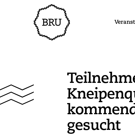
Verans
Teilnehme
Kneipenq
kommend
gesucht