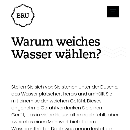
menu
Veranstaltungskalender
Veranstaltung anmelden
Gastfreundschaft
Warum weiches
Übernachtung
Zugänglichkeit
Geschäfte
Wasser wählen?
Parken
Natur & wasser
Um zu unternehmen
Wohnumfeld
Sport
Stellenangebote
Sehenswürdigkeiten
Nachrichtenübersicht
Stellenangebote veröffentlichen
Geschichte
Neuigkeiten einreichen
Unternehmen
Stellen Sie sich vor: Sie stehen unter der Dusche,
BIZ Bruinisse
das Wasser plätschert herab und umhüllt Sie
mit einem seidenweichen Gefühl. Dieses
angenehme Gefühl verdanken Sie einem
Gerät, das in vielen Haushalten noch fehlt, aber
zweifellos einen Mehrwert bietet: dem
Wasserenthärter. Doch was genau leistet ein