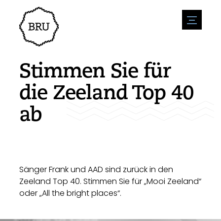
menu
Veranstaltungskalender
Veranstaltung anmelden
Gastfreundschaft
Stimmen Sie für
Übernachtung
Zugänglichkeit
Geschäfte
die Zeeland Top 40
Parken
Natur & wasser
Um zu unternehmen
ab
Wohnumfeld
Sport
Stellenangebote
Sehenswürdigkeiten
Nachrichtenübersicht
Stellenangebote veröffentlichen
Geschichte
Neuigkeiten einreichen
Unternehmen
BIZ Bruinisse
Sänger Frank und AAD sind zurück in den
Zeeland Top 40. Stimmen Sie für „Mooi Zeeland“
oder „All the bright places“.