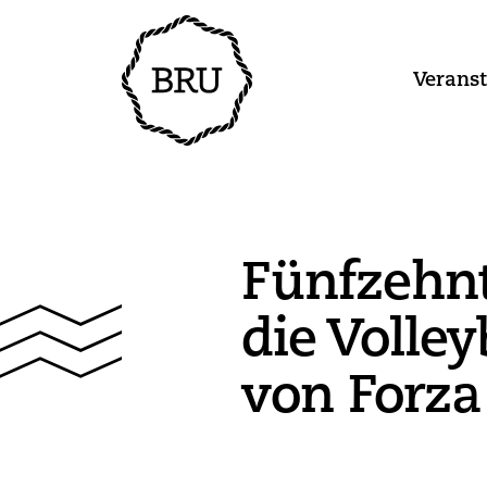
Verans
Fünfzehnt
die Volley
von Forza