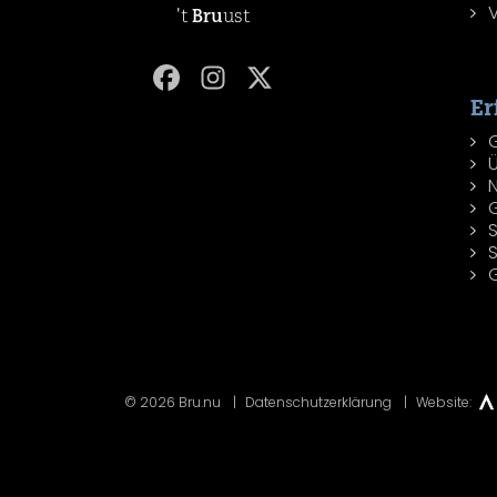
't
Bru
ust
Er
© 2026 Bru.nu
Datenschutzerklärung
Website: