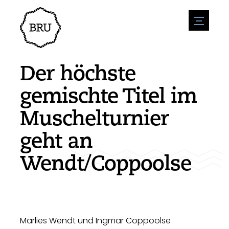
menu
Veranstaltungskalender
Veranstaltung anmelden
Gastfreundschaft
Der höchste
Übernachtung
Zugänglichkeit
Geschäfte
gemischte Titel im
Parken
Natur & wasser
Um zu unternehmen
Muschelturnier
Wohnumfeld
Sport
Stellenangebote
Sehenswürdigkeiten
geht an
Nachrichtenübersicht
Stellenangebote veröffentlichen
Geschichte
Neuigkeiten einreichen
Unternehmen
Wendt/Coppoolse
BIZ Bruinisse
Marlies Wendt und Ingmar Coppoolse