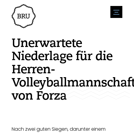
menu
Veranstaltungskalender
Veranstaltung anmelden
Gastfreundschaft
Unerwartete
Übernachtung
Zugänglichkeit
Geschäfte
Niederlage für die
Parken
Natur & wasser
Um zu unternehmen
Herren-
Wohnumfeld
Sport
Stellenangebote
Sehenswürdigkeiten
Volleyballmannschaf
Nachrichtenübersicht
Stellenangebote veröffentlichen
Geschichte
Neuigkeiten einreichen
Unternehmen
von Forza
BIZ Bruinisse
Nach zwei guten Siegen, darunter einem