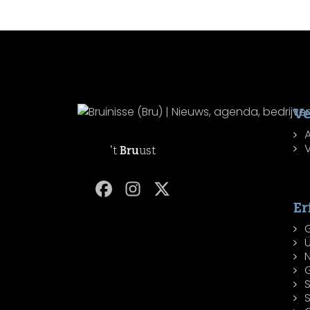
Ve
't
Bru
ust
Er