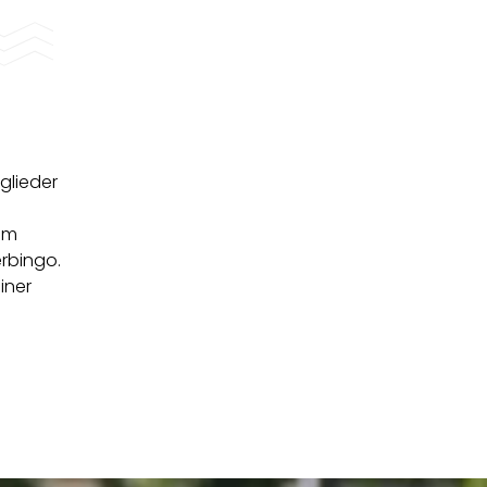
glieder
em
rbingo.
iner