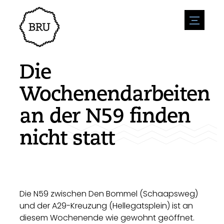
menu
Veranstaltungskalender
Veranstaltung anmelden
Gastfreundschaft
Die
Übernachtung
Zugänglichkeit
Geschäfte
Wochenendarbeiten
Parken
Natur & wasser
Um zu unternehmen
an der N59 finden
Wohnumfeld
Sport
Stellenangebote
Sehenswürdigkeiten
nicht statt
Nachrichtenübersicht
Stellenangebote veröffentlichen
Geschichte
Neuigkeiten einreichen
Unternehmen
BIZ Bruinisse
Die N59 zwischen Den Bommel (Schaapsweg)
und der A29-Kreuzung (Hellegatsplein) ist an
diesem Wochenende wie gewohnt geöffnet.