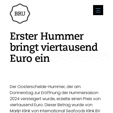
menu
Veranstaltungskalender
Veranstaltung anmelden
Gastfreundschaft
Erster Hummer
Übernachtung
Zugänglichkeit
Geschäfte
bringt viertausend
Parken
Natur & wasser
Um zu unternehmen
Euro ein
Wohnumfeld
Sport
Stellenangebote
Sehenswürdigkeiten
Nachrichtenübersicht
Stellenangebote veröffentlichen
Geschichte
Neuigkeiten einreichen
Unternehmen
BIZ Bruinisse
Der Oosterschelde-Hummer, der am
Donnerstag zur Eröffnung der Hummersaison
2024 versteigert wurde, erzielte einen Preis von
viertausend Euro. Dieser Betrag wurde von
Marijn Klink von International Seafoods Klink BV