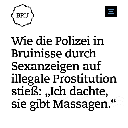
menu
Veranstaltungskalender
Veranstaltung anmelden
Gastfreundschaft
Wie die Polizei in
Übernachtung
Zugänglichkeit
Geschäfte
Bruinisse durch
Parken
Natur & wasser
Um zu unternehmen
Sexanzeigen auf
Wohnumfeld
Sport
Stellenangebote
Sehenswürdigkeiten
illegale Prostitution
Nachrichtenübersicht
Stellenangebote veröffentlichen
Geschichte
Neuigkeiten einreichen
Unternehmen
stieß: „Ich dachte,
BIZ Bruinisse
sie gibt Massagen.“