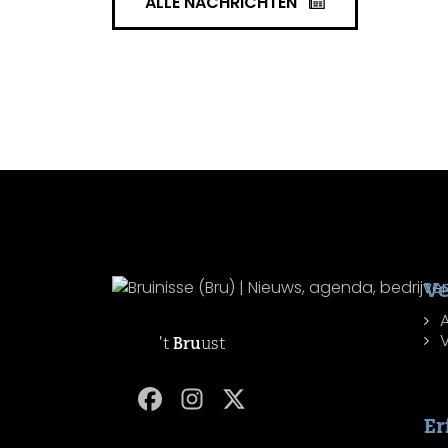
ALLE NACHRICHTEN
Ve
't
Bru
ust
Er