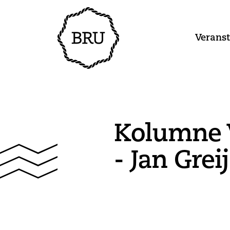
Verans
Kolumne 
- Jan Grei