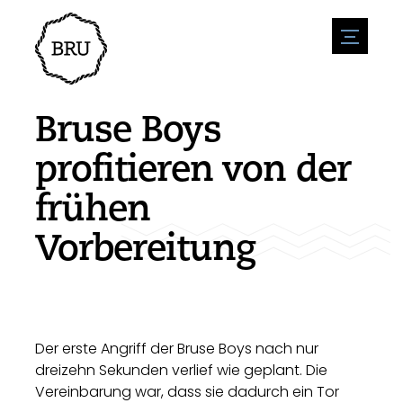
menu
Veranstaltungskalender
Veranstaltung anmelden
Gastfreundschaft
Bruse Boys
Übernachtung
Zugänglichkeit
Geschäfte
profitieren von der
Parken
Natur & wasser
Um zu unternehmen
frühen
Wohnumfeld
Sport
Stellenangebote
Sehenswürdigkeiten
Vorbereitung
Nachrichtenübersicht
Stellenangebote veröffentlichen
Geschichte
Neuigkeiten einreichen
Unternehmen
BIZ Bruinisse
Der erste Angriff der Bruse Boys nach nur
dreizehn Sekunden verlief wie geplant. Die
Vereinbarung war, dass sie dadurch ein Tor