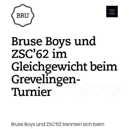
menu
Veranstaltungskalender
Veranstaltung anmelden
Gastfreundschaft
Bruse Boys und
Übernachtung
Zugänglichkeit
Geschäfte
ZSC’62 im
Parken
Natur & wasser
Um zu unternehmen
Gleichgewicht beim
Wohnumfeld
Sport
Stellenangebote
Sehenswürdigkeiten
Grevelingen-
Nachrichtenübersicht
Stellenangebote veröffentlichen
Geschichte
Neuigkeiten einreichen
Unternehmen
Turnier
BIZ Bruinisse
Bruse Boys und ZSC’62 trennten sich beim