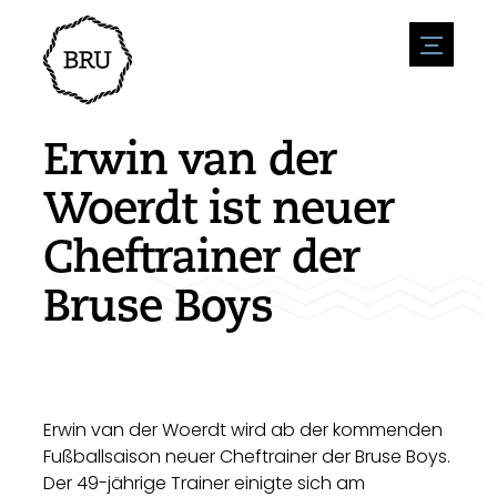
menu
Veranstaltungskalender
Veranstaltung anmelden
Gastfreundschaft
Erwin van der
Übernachtung
Zugänglichkeit
Geschäfte
Woerdt ist neuer
Parken
Natur & wasser
Um zu unternehmen
Cheftrainer der
Wohnumfeld
Sport
Stellenangebote
Sehenswürdigkeiten
Bruse Boys
Nachrichtenübersicht
Stellenangebote veröffentlichen
Geschichte
Neuigkeiten einreichen
Unternehmen
BIZ Bruinisse
Erwin van der Woerdt wird ab der kommenden
Fußballsaison neuer Cheftrainer der Bruse Boys.
Der 49-jährige Trainer einigte sich am