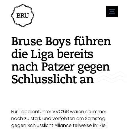
menu
Veranstaltungskalender
Veranstaltung anmelden
Gastfreundschaft
Bruse Boys führen
Übernachtung
Zugänglichkeit
Geschäfte
die Liga bereits
Parken
Natur & wasser
Um zu unternehmen
nach Patzer gegen
Wohnumfeld
Sport
Stellenangebote
Sehenswürdigkeiten
Schlusslicht an
Nachrichtenübersicht
Stellenangebote veröffentlichen
Geschichte
Neuigkeiten einreichen
Unternehmen
BIZ Bruinisse
Für Tabellenführer VVC’68 waren sie immer
noch zu stark und verfehlten am Samstag
gegen Schlusslicht Alliance teilweise ihr Ziel.