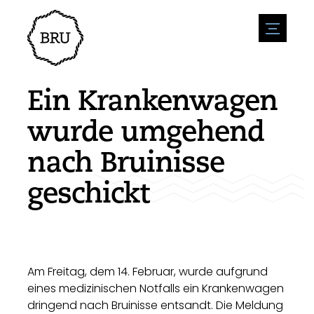
menu
Veranstaltungskalender
Veranstaltung anmelden
Gastfreundschaft
Ein Krankenwagen
Übernachtung
Zugänglichkeit
Geschäfte
wurde umgehend
Parken
Natur & wasser
Um zu unternehmen
nach Bruinisse
Wohnumfeld
Sport
Stellenangebote
Sehenswürdigkeiten
geschickt
Nachrichtenübersicht
Stellenangebote veröffentlichen
Geschichte
Neuigkeiten einreichen
Unternehmen
BIZ Bruinisse
Am Freitag, dem 14. Februar, wurde aufgrund
eines medizinischen Notfalls ein Krankenwagen
dringend nach Bruinisse entsandt. Die Meldung