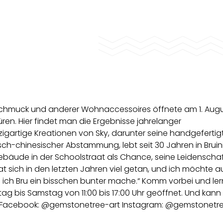
 Schmuck und anderer Wohnaccessoires öffnete am 1. Augu
ren. Hier findet man die Ergebnisse jahrelanger
igartige Kreationen von Sky, darunter seine handgefertig
isch-chinesischer Abstammung, lebt seit 30 Jahren in Bruin
bäude in der Schoolstraat als Chance, seine Leidenschaf
hat sich in den letzten Jahren viel getan, und ich möchte 
m ich Bru ein bisschen bunter mache.“ Komm vorbei und le
ag bis Samstag von 11:00 bis 17:00 Uhr geöffnet. Und kan
er Facebook: @gemstonetree-art Instagram: @gemstonetr