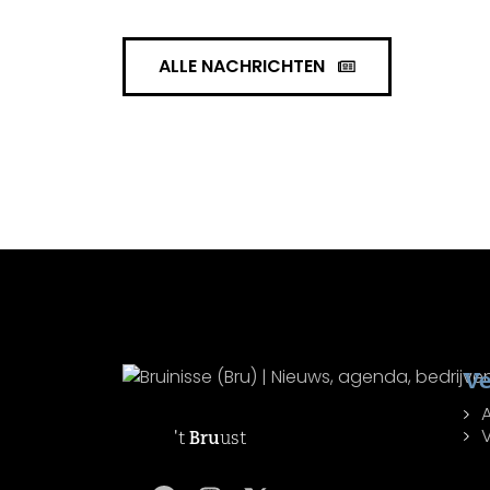
ALLE NACHRICHTEN
Ve
't
Bru
ust