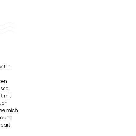
st in
ten
isse
t mit
auch
rne mich
n auch
eeart