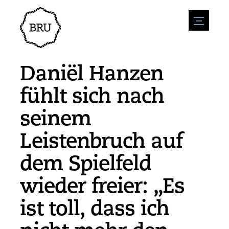
menu
Veranstaltungskalender
Veranstaltung anmelden
Gastfreundschaft
Daniël Hanzen
Übernachtung
Zugänglichkeit
Geschäfte
fühlt sich nach
Parken
Natur & wasser
Um zu unternehmen
seinem
Wohnumfeld
Sport
Stellenangebote
Sehenswürdigkeiten
Leistenbruch auf
Nachrichtenübersicht
Stellenangebote veröffentlichen
Geschichte
Neuigkeiten einreichen
Unternehmen
dem Spielfeld
BIZ Bruinisse
wieder freier: „Es
ist toll, dass ich