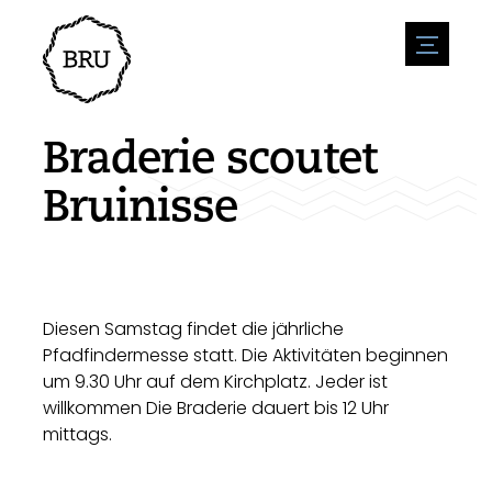
menu
Veranstaltungskalender
Veranstaltung anmelden
Gastfreundschaft
Braderie scoutet
Übernachtung
Zugänglichkeit
Geschäfte
Bruinisse
Parken
Natur & wasser
Um zu unternehmen
Wohnumfeld
Sport
Stellenangebote
Sehenswürdigkeiten
Nachrichtenübersicht
Stellenangebote veröffentlichen
Geschichte
Neuigkeiten einreichen
Unternehmen
Diesen Samstag findet die jährliche
BIZ Bruinisse
Pfadfindermesse statt. Die Aktivitäten beginnen
um 9.30 Uhr auf dem Kirchplatz. Jeder ist
willkommen Die Braderie dauert bis 12 Uhr
mittags.